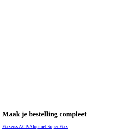
U
€
Maak je bestelling compleet
Fixxerss ACP/Alupanel Super Fixx