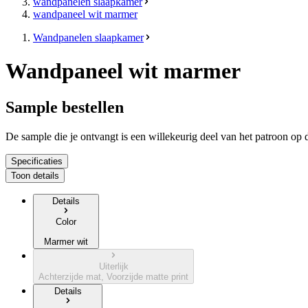
wandpanelen slaapkamer
wandpaneel wit marmer
Wandpanelen slaapkamer
Wandpaneel wit marmer
Sample bestellen
De sample die je ontvangt is een willekeurig deel van het patroon op d
Specificaties
Toon details
Details
Color
Marmer wit
Uiterlijk
Achterzijde mat, Voorzijde matte print
Details