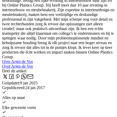
deskundige, brengt een rijke ervaring in interieurbouw naar zijn rol
bij Online Plastics Group. Hij heeft meer dan 10 jaar ervaring in
interieurbouw en meubelmakerij. Zijn expertise in interieurdesign en
meubelmakerij, maken hem een veelzijdige en deskundige
professional in zijn vakgebied. Met mijn scherpe oog voor detail en
twee rechterhanden zorg ik ervoor dat oplossingen niet alleen
creatief, maar ook praktisch uitvoerbaar zijn. Ik ben een echte
teamspeler die altijd klaarstaat om collega’s te ondersteunen en bij te
springen waar nodig. Door mijn probleemoplossende mindset en
behulpzame houding breng ik elk project naar een hoger niveau en
zorg ik ervoor dat alles tot in de puntjes klopt. Ik lever keer op keer
producten die écht werken en impact maken binnen Online Plastics
Group.
Over Arjen de Vos
Over Arjen de Vos
Deel dit artikel
Geüpdatet
:
9 jan 2025
Gepubliceerd
:
24 jan 2017
Alles op maat
Elke gewenste vorm