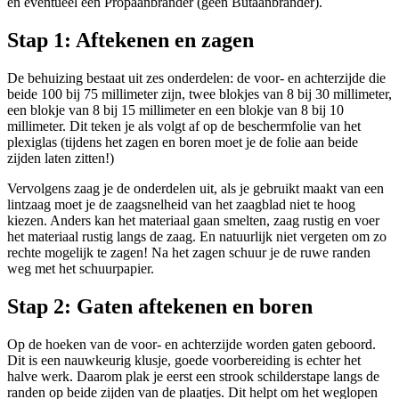
en eventueel een Propaanbrander (geen Butaanbrander).
Stap 1: Aftekenen en zagen
De behuizing bestaat uit zes onderdelen: de voor- en achterzijde die
beide 100 bij 75 millimeter zijn, twee blokjes van 8 bij 30 millimeter,
een blokje van 8 bij 15 millimeter en een blokje van 8 bij 10
millimeter. Dit teken je als volgt af op de beschermfolie van het
plexiglas (tijdens het zagen en boren moet je de folie aan beide
zijden laten zitten!)
Vervolgens zaag je de onderdelen uit, als je gebruikt maakt van een
lintzaag moet je de zaagsnelheid van het zaagblad niet te hoog
kiezen. Anders kan het materiaal gaan smelten, zaag rustig en voer
het materiaal rustig langs de zaag. En natuurlijk niet vergeten om zo
rechte mogelijk te zagen! Na het zagen schuur je de ruwe randen
weg met het schuurpapier.
Stap 2: Gaten aftekenen en boren
Op de hoeken van de voor- en achterzijde worden gaten geboord.
Dit is een nauwkeurig klusje, goede voorbereiding is echter het
halve werk. Daarom plak je eerst een strook schilderstape langs de
randen op beide zijden van de plaatjes. Dit helpt om het weglopen