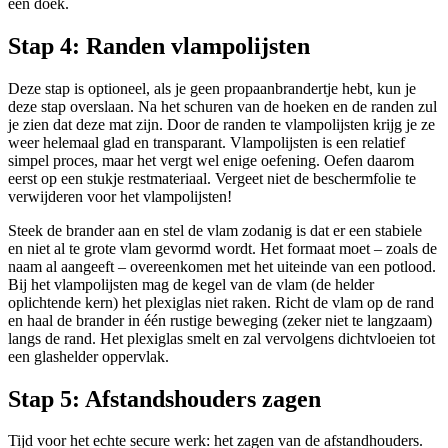
een doek.
Stap 4: Randen vlampolijsten
Deze stap is optioneel, als je geen propaanbrandertje hebt, kun je
deze stap overslaan. Na het schuren van de hoeken en de randen zul
je zien dat deze mat zijn. Door de randen te vlampolijsten krijg je ze
weer helemaal glad en transparant. Vlampolijsten is een relatief
simpel proces, maar het vergt wel enige oefening. Oefen daarom
eerst op een stukje restmateriaal. Vergeet niet de beschermfolie te
verwijderen voor het vlampolijsten!
Steek de brander aan en stel de vlam zodanig is dat er een stabiele
en niet al te grote vlam gevormd wordt. Het formaat moet – zoals de
naam al aangeeft – overeenkomen met het uiteinde van een potlood.
Bij het vlampolijsten mag de kegel van de vlam (de helder
oplichtende kern) het plexiglas niet raken. Richt de vlam op de rand
en haal de brander in één rustige beweging (zeker niet te langzaam)
langs de rand. Het plexiglas smelt en zal vervolgens dichtvloeien tot
een glashelder oppervlak.
Stap 5: Afstandshouders zagen
Tijd voor het echte secure werk: het zagen van de afstandhouders.