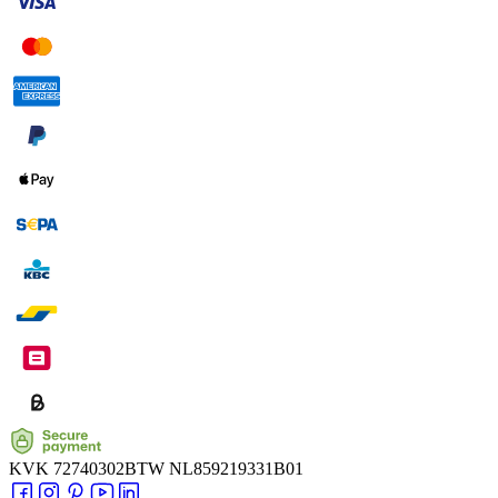
KVK
72740302
BTW
NL859219331B01