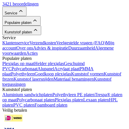
3421 beoordelingen
Service
Populaire platen
Kunststof platen
Service
Klantenservice
Verzendkosten
Veelgestelde vragen (FAQ)
Mijn
account
Over ons
Advies & inspiratie
Duurzaamheid
Algemene
voorwaarden
Acties
Populaire platen
Plexiglas op maat
Helder plexiglas
Geschuimd
PVC
Polycarbonaat
Alupanel
Acrylaat plaat
PMMA
plaat
Polyethyleen
Goedkoop plexiglas
Kunststof vormen
Kunststof
frezen
Kunststof lasersnijden
Materiaal benamingen
Kunststof
toepassingen
Kunststof platen
Aluminium sandwichplaten
Polyethyleen PE platen
Trespa® platen
op maat
Polycarbonaat platen
Plexiglas platen
Lexaan platen
HPL
platen
PVC platen
Foamboard platen
Veilig betalen