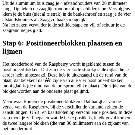
Uit de aluminium buis zaag je 4 afstandhouders van 20 millimeter
lang. Tip: teken de zaaglijn rondom af op schilderstape. Vervolgens
klem je de buis (niet al te strak) in de bankschroef en zaag je de vier
afstandshouders af. Zaag zo haaks mogelijk!
Na het zagen verwijder je de schilderstape en vijl of schuur je de
zaagrand netjes glad.
Stap 6: Positioneerblokken plaatsen en
lijmen
Het moederbord van de Raspberry wordt ingeklemd tussen de
positioneerblokken. Dat zijn de vier korte strookjes plexiglas die je
eerder hebt uitgezaagd. Deze heb je uitgezaagd uit de rand van de
plaat, dat betekent dat één zijde van alle vier positioneerblokken
mooi glad is (de rand van de oorspronkelijke plaat). Die zijde van de
blokjes worden aan de onderste plaat gelijmd.
Maar waar komen de positioneerblokken? Dat hangt af van de
versie van de Raspberry, bij de verschillende varianten zitten de
aansluitingen, USB- en kaartsloten op verschillende posities. In deze
stap moet je zelf bepalen wat de beste positie is, in elk geval komen
de twee langere blokken (die van 30 millimeter) aan de zijkant van
het moederbord.