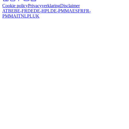
Cookie policy
Privacyverklaring
Disclaimer
AT
BE
BE-FR
DE
DE-HPL
DE-PMMA
ES
FR
FR-
PMMA
IT
NL
PL
UK