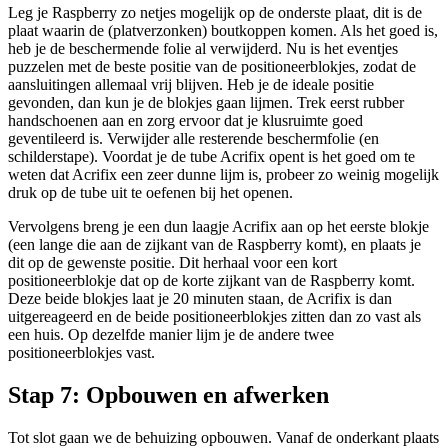
Leg je Raspberry zo netjes mogelijk op de onderste plaat, dit is de
plaat waarin de (platverzonken) boutkoppen komen. Als het goed is,
heb je de beschermende folie al verwijderd. Nu is het eventjes
puzzelen met de beste positie van de positioneerblokjes, zodat de
aansluitingen allemaal vrij blijven. Heb je de ideale positie
gevonden, dan kun je de blokjes gaan lijmen. Trek eerst rubber
handschoenen aan en zorg ervoor dat je klusruimte goed
geventileerd is. Verwijder alle resterende beschermfolie (en
schilderstape). Voordat je de tube Acrifix opent is het goed om te
weten dat Acrifix een zeer dunne lijm is, probeer zo weinig mogelijk
druk op de tube uit te oefenen bij het openen.
Vervolgens breng je een dun laagje Acrifix aan op het eerste blokje
(een lange die aan de zijkant van de Raspberry komt), en plaats je
dit op de gewenste positie. Dit herhaal voor een kort
positioneerblokje dat op de korte zijkant van de Raspberry komt.
Deze beide blokjes laat je 20 minuten staan, de Acrifix is dan
uitgereageerd en de beide positioneerblokjes zitten dan zo vast als
een huis. Op dezelfde manier lijm je de andere twee
positioneerblokjes vast.
Stap 7: Opbouwen en afwerken
Tot slot gaan we de behuizing opbouwen. Vanaf de onderkant plaats