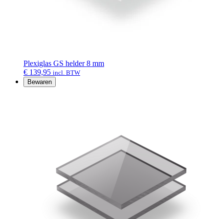
Plexiglas GS helder 8 mm
€
139,95
incl. BTW
Bewaren