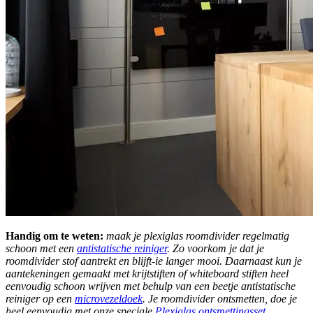
Handig om te weten:
maak je plexiglas roomdivider regelmatig
schoon met een
antistatische reiniger
. Zo voorkom je dat je
roomdivider stof aantrekt en blijft-ie langer mooi. Daarnaast kun je
aantekeningen gemaakt met krijtstiften of whiteboard stiften heel
eenvoudig schoon wrijven met behulp van een beetje antistatische
reiniger op een
microvezeldoek
. Je roomdivider ontsmetten, doe je
heel eenvoudig met onze speciale
Plexiglas ontsmettingsset
.