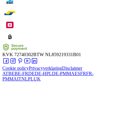
KVK
72740302
BTW
NL859219331B01
Cookie policy
Privacyverklaring
Disclaimer
AT
BE
BE-FR
DE
DE-HPL
DE-PMMA
ES
FR
FR-
PMMA
IT
NL
PL
UK