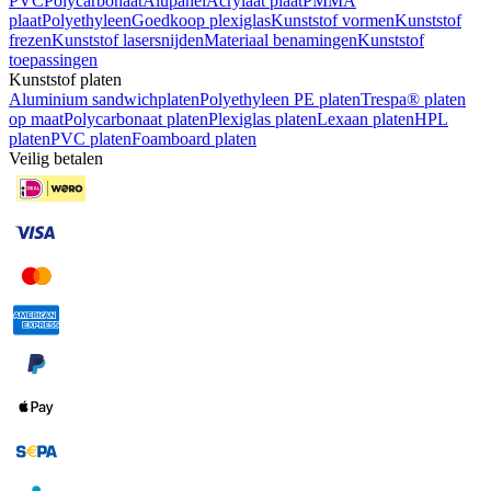
PVC
Polycarbonaat
Alupanel
Acrylaat plaat
PMMA
plaat
Polyethyleen
Goedkoop plexiglas
Kunststof vormen
Kunststof
frezen
Kunststof lasersnijden
Materiaal benamingen
Kunststof
toepassingen
Kunststof platen
Aluminium sandwichplaten
Polyethyleen PE platen
Trespa® platen
op maat
Polycarbonaat platen
Plexiglas platen
Lexaan platen
HPL
platen
PVC platen
Foamboard platen
Veilig betalen