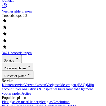
Contact
Veelgestelde vragen
Trustedshops
9.2
3421 beoordelingen
Service
Populaire platen
Kunststof platen
Service
Klantenservice
Verzendkosten
Veelgestelde vragen (FAQ)
Mijn
account
Over ons
Advies & inspiratie
Duurzaamheid
Algemene
voorwaarden
Acties
Populaire platen
Plexiglas op maat
Helder plexiglas
Geschuimd