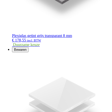
Plexiglas getint grijs transparant 8 mm
€
178,55
incl. BTW
Duurzame keuze
Bewaren