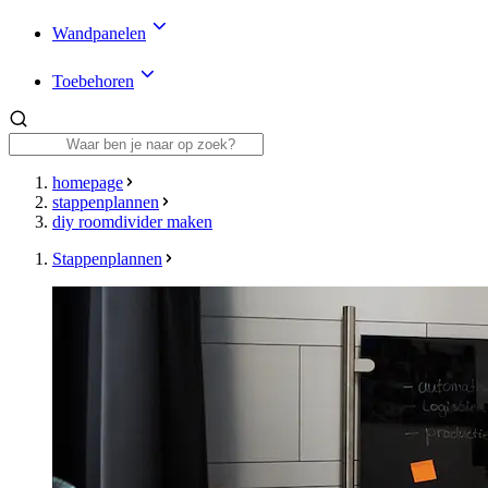
Wandpanelen
Toebehoren
homepage
stappenplannen
diy roomdivider maken
Stappenplannen