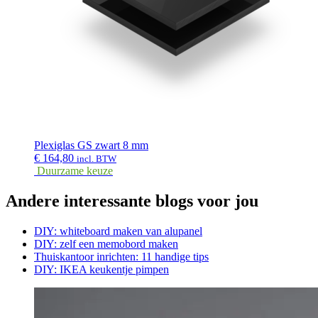
Plexiglas GS zwart 8 mm
€
164,80
incl. BTW
Duurzame keuze
Andere interessante blogs voor jou
DIY: whiteboard maken van alupanel
DIY: zelf een memobord maken
Thuiskantoor inrichten: 11 handige tips
DIY: IKEA keukentje pimpen