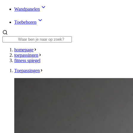
Wandpanelen
Toebehoren
homepage
toepassingen
fitness spiegel
Toepassingen