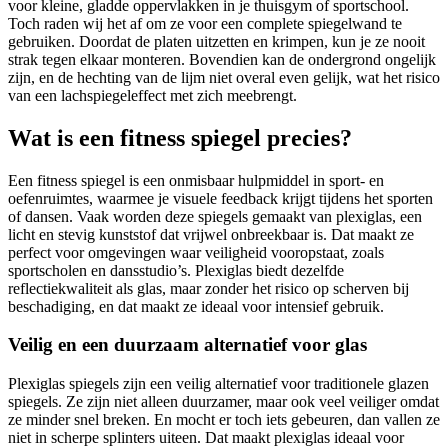
voor kleine, gladde oppervlakken in je thuisgym of sportschool.
Toch raden wij het af om ze voor een complete spiegelwand te
gebruiken. Doordat de platen uitzetten en krimpen, kun je ze nooit
strak tegen elkaar monteren. Bovendien kan de ondergrond ongelijk
zijn, en de hechting van de lijm niet overal even gelijk, wat het risico
van een lachspiegeleffect met zich meebrengt.
Wat is een fitness spiegel precies?
Een fitness spiegel is een onmisbaar hulpmiddel in sport- en
oefenruimtes, waarmee je visuele feedback krijgt tijdens het sporten
of dansen. Vaak worden deze spiegels gemaakt van plexiglas, een
licht en stevig kunststof dat vrijwel onbreekbaar is. Dat maakt ze
perfect voor omgevingen waar veiligheid vooropstaat, zoals
sportscholen en dansstudio’s. Plexiglas biedt dezelfde
reflectiekwaliteit als glas, maar zonder het risico op scherven bij
beschadiging, en dat maakt ze ideaal voor intensief gebruik.
Veilig en een duurzaam alternatief voor glas
Plexiglas spiegels zijn een veilig alternatief voor traditionele glazen
spiegels. Ze zijn niet alleen duurzamer, maar ook veel veiliger omdat
ze minder snel breken. En mocht er toch iets gebeuren, dan vallen ze
niet in scherpe splinters uiteen. Dat maakt plexiglas ideaal voor