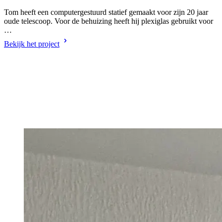
Tom heeft een computergestuurd statief gemaakt voor zijn 20 jaar
oude telescoop. Voor de behuizing heeft hij plexiglas gebruikt voor
…
Bekijk het project
V
e
B