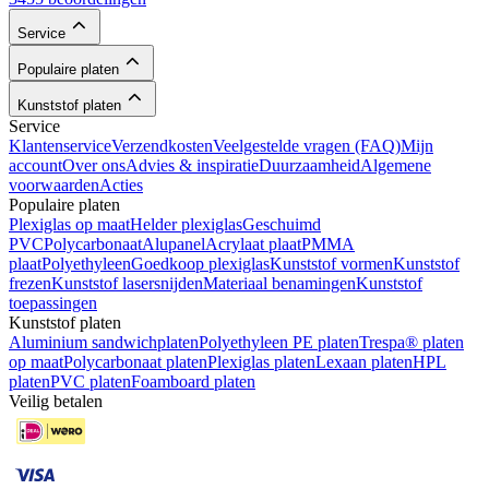
Service
Populaire platen
Kunststof platen
Service
Klantenservice
Verzendkosten
Veelgestelde vragen (FAQ)
Mijn
account
Over ons
Advies & inspiratie
Duurzaamheid
Algemene
voorwaarden
Acties
Populaire platen
Plexiglas op maat
Helder plexiglas
Geschuimd
PVC
Polycarbonaat
Alupanel
Acrylaat plaat
PMMA
plaat
Polyethyleen
Goedkoop plexiglas
Kunststof vormen
Kunststof
frezen
Kunststof lasersnijden
Materiaal benamingen
Kunststof
toepassingen
Kunststof platen
Aluminium sandwichplaten
Polyethyleen PE platen
Trespa® platen
op maat
Polycarbonaat platen
Plexiglas platen
Lexaan platen
HPL
platen
PVC platen
Foamboard platen
Veilig betalen