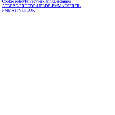
Cookie policy
Privacyverklaring
Disclaimer
AT
BE
BE-FR
DE
DE-HPL
DE-PMMA
ES
FR
FR-
PMMA
IT
NL
PL
UK