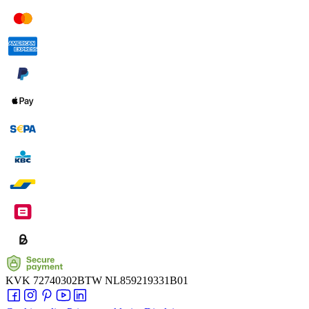
KVK
72740302
BTW
NL859219331B01