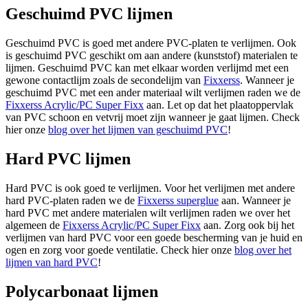
Geschuimd PVC lijmen
Geschuimd PVC is goed met andere PVC-platen te verlijmen. Ook
is geschuimd PVC geschikt om aan andere (kunststof) materialen te
lijmen. Geschuimd PVC kan met elkaar worden verlijmd met een
gewone contactlijm zoals de secondelijm van
Fixxerss
. Wanneer je
geschuimd PVC met een ander materiaal wilt verlijmen raden we de
Fixxerss Acrylic/PC Super Fixx
aan. Let op dat het plaatoppervlak
van PVC schoon en vetvrij moet zijn wanneer je gaat lijmen. Check
hier onze
blog over het lijmen van geschuimd PVC
!
Hard PVC lijmen
Hard PVC is ook goed te verlijmen. Voor het verlijmen met andere
hard PVC-platen raden we de
Fixxerss superglue
aan. Wanneer je
hard PVC met andere materialen wilt verlijmen raden we over het
algemeen de
Fixxerss Acrylic/PC Super Fixx
aan. Zorg ook bij het
verlijmen van hard PVC voor een goede bescherming van je huid en
ogen en zorg voor goede ventilatie. Check hier onze
blog over het
lijmen van hard PVC
!
Polycarbonaat lijmen