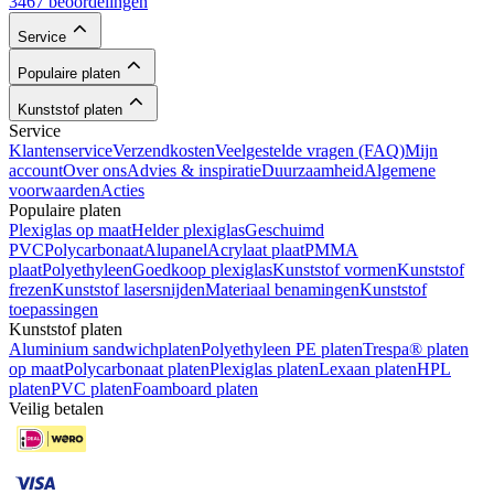
3467 beoordelingen
Service
Populaire platen
Kunststof platen
Service
Klantenservice
Verzendkosten
Veelgestelde vragen (FAQ)
Mijn
account
Over ons
Advies & inspiratie
Duurzaamheid
Algemene
voorwaarden
Acties
Populaire platen
Plexiglas op maat
Helder plexiglas
Geschuimd
PVC
Polycarbonaat
Alupanel
Acrylaat plaat
PMMA
plaat
Polyethyleen
Goedkoop plexiglas
Kunststof vormen
Kunststof
frezen
Kunststof lasersnijden
Materiaal benamingen
Kunststof
toepassingen
Kunststof platen
Aluminium sandwichplaten
Polyethyleen PE platen
Trespa® platen
op maat
Polycarbonaat platen
Plexiglas platen
Lexaan platen
HPL
platen
PVC platen
Foamboard platen
Veilig betalen