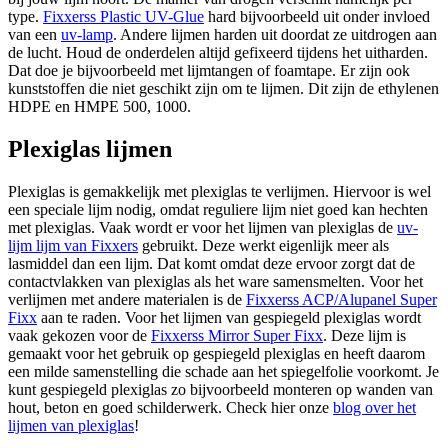
type.
Fixxerss Plastic UV-Glue
hard bijvoorbeeld uit onder invloed
van een
uv-lamp
. Andere lijmen harden uit doordat ze uitdrogen aan
de lucht. Houd de onderdelen altijd gefixeerd tijdens het uitharden.
Dat doe je bijvoorbeeld met lijmtangen of foamtape. Er zijn ook
kunststoffen die niet geschikt zijn om te lijmen. Dit zijn de ethylenen
HDPE en HMPE 500, 1000.
Plexiglas lijmen
Plexiglas is gemakkelijk met plexiglas te verlijmen. Hiervoor is wel
een speciale lijm nodig, omdat reguliere lijm niet goed kan hechten
met plexiglas. Vaak wordt er voor het lijmen van plexiglas de
uv-
lijm lijm van Fixxers
gebruikt. Deze werkt eigenlijk meer als
lasmiddel dan een lijm. Dat komt omdat deze ervoor zorgt dat de
contactvlakken van plexiglas als het ware samensmelten. Voor het
verlijmen met andere materialen is de
Fixxerss ACP/Alupanel Super
Fixx
aan te raden. Voor het lijmen van gespiegeld plexiglas wordt
vaak gekozen voor de
Fixxerss Mirror Super Fixx
. Deze lijm is
gemaakt voor het gebruik op gespiegeld plexiglas en heeft daarom
een milde samenstelling die schade aan het spiegelfolie voorkomt. Je
kunt gespiegeld plexiglas zo bijvoorbeeld monteren op wanden van
hout, beton en goed schilderwerk. Check hier onze
blog over het
lijmen van plexiglas
!