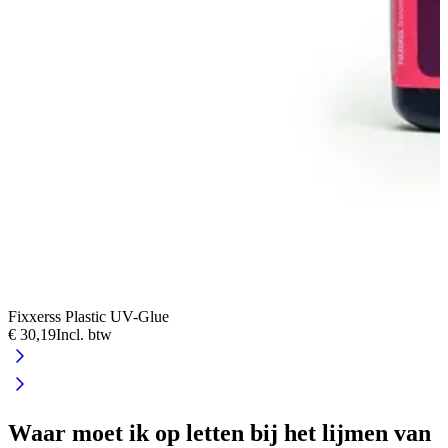
Fixxerss Plastic UV-Glue
F
€ 30,19
Incl. btw
€
Waar moet ik op letten bij het lijmen van