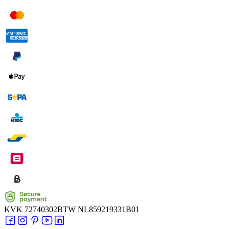
KVK
72740302
BTW
NL859219331B01