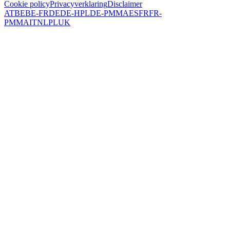
Cookie policy
Privacyverklaring
Disclaimer
AT
BE
BE-FR
DE
DE-HPL
DE-PMMA
ES
FR
FR-
PMMA
IT
NL
PL
UK