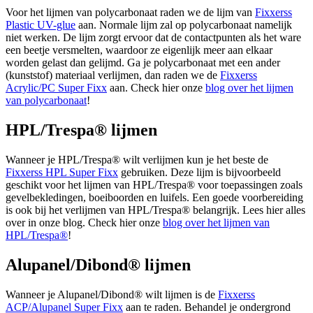
Voor het lijmen van polycarbonaat raden we de lijm van
Fixxerss
Plastic UV-glue
aan. Normale lijm zal op polycarbonaat namelijk
niet werken. De lijm zorgt ervoor dat de contactpunten als het ware
een beetje versmelten, waardoor ze eigenlijk meer aan elkaar
worden gelast dan gelijmd. Ga je polycarbonaat met een ander
(kunststof) materiaal verlijmen, dan raden we de
Fixxerss
Acrylic/PC Super Fixx
aan. Check hier onze
blog over het lijmen
van polycarbonaat
!
HPL/Trespa® lijmen
Wanneer je HPL/Trespa® wilt verlijmen kun je het beste de
Fixxerss HPL Super Fixx
gebruiken. Deze lijm is bijvoorbeeld
geschikt voor het lijmen van HPL/Trespa® voor toepassingen zoals
gevelbekledingen, boeiboorden en luifels. Een goede voorbereiding
is ook bij het verlijmen van HPL/Trespa® belangrijk. Lees hier alles
over in onze blog. Check hier onze
blog over het lijmen van
HPL/Trespa®
!
Alupanel/Dibond® lijmen
Wanneer je Alupanel/Dibond® wilt lijmen is de
Fixxerss
ACP/Alupanel Super Fixx
aan te raden. Behandel je ondergrond