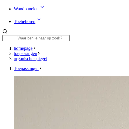
Wandpanelen
Toebehoren
homepage
toepassingen
organische spiegel
Toepassingen