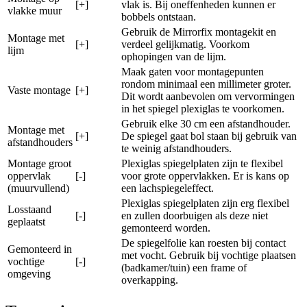
[+]
vlak is. Bij oneffenheden kunnen er
vlakke muur
bobbels ontstaan.
Gebruik de Mirrorfix montagekit en
Montage met
[+]
verdeel gelijkmatig. Voorkom
lijm
ophopingen van de lijm.
Maak gaten voor montagepunten
rondom minimaal een millimeter groter.
Vaste montage
[+]
Dit wordt aanbevolen om vervormingen
in het spiegel plexiglas te voorkomen.
Gebruik elke 30 cm een afstandhouder.
Montage met
[+]
De spiegel gaat bol staan bij gebruik van
afstandhouders
te weinig afstandhouders.
Montage groot
Plexiglas spiegelplaten zijn te flexibel
oppervlak
[-]
voor grote oppervlakken. Er is kans op
(muurvullend)
een lachspiegeleffect.
Plexiglas spiegelplaten zijn erg flexibel
Losstaand
[-]
en zullen doorbuigen als deze niet
geplaatst
gemonteerd worden.
De spiegelfolie kan roesten bij contact
Gemonteerd in
met vocht. Gebruik bij vochtige plaatsen
vochtige
[-]
(badkamer/tuin) een frame of
omgeving
overkapping.