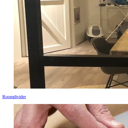
Roomdivider