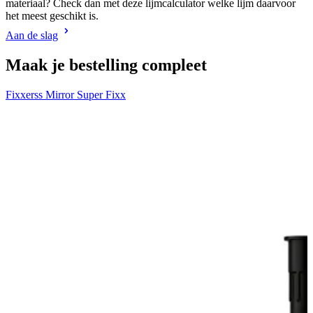
materiaal? Check dan met deze lijmcalculator welke lijm daarvoor
het meest geschikt is.
Aan de slag
Maak je bestelling compleet
Fixxerss Mirror Super Fixx
R