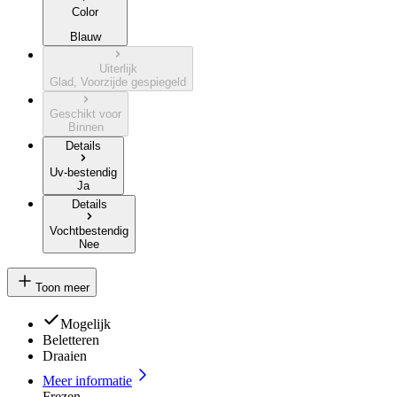
Color
Blauw
Uiterlijk
Glad, Voorzijde gespiegeld
Geschikt voor
Binnen
Details
Uv-bestendig
Ja
Details
Vochtbestendig
Nee
Toon meer
Mogelijk
Beletteren
Draaien
Meer informatie
Frezen