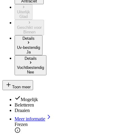
Antraciet
Uiterlijk
Glad
Geschikt voor
Binnen
Details
Uv-bestendig
Ja
Details
Vochtbestendig
Nee
Toon meer
Mogelijk
Beletteren
Draaien
Meer informatie
Frezen