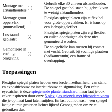
Gebruik elke 30 cm een afstandhouder.
Montage met
[+]
De spiegel gaat bol staan bij gebruik van
afstandhouders
te weinig afstandhouders.
Montage groot
Plexiglas spiegelplaten zijn te flexibel
oppervlak
[-]
voor grote oppervlakken. Er is kans op
(muurvullend)
een lachspiegeleffect.
Plexiglas spiegelplaten zijn erg flexibel
Losstaand
[-]
en zullen doorbuigen als deze niet
geplaatst
gemonteerd worden.
De spiegelfolie kan roesten bij contact
Gemonteerd in
met vocht. Gebruik bij vochtige plaatsen
vochtige
[-]
(badkamer/tuin) een frame of
omgeving
overkapping.
Toepassingen
Plexiglas spiegel platen hebben een brede inzetbaarheid, van stand-
en expositiebouw tot interieurbouw en signmaking. Een echte
eyecatcher is deze
spiegelende plantenstandaard
, maar laat je ook
zeker inspireren door onze
5 plexiglas spiegels met bijzondere vorm
die je op maat kunt laten snijden. En last but not least – een spiegel
laat je ruimte groter en lichter lijken! Genoeg reden om ze te
gebruiken dus.