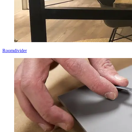
Roomdivider