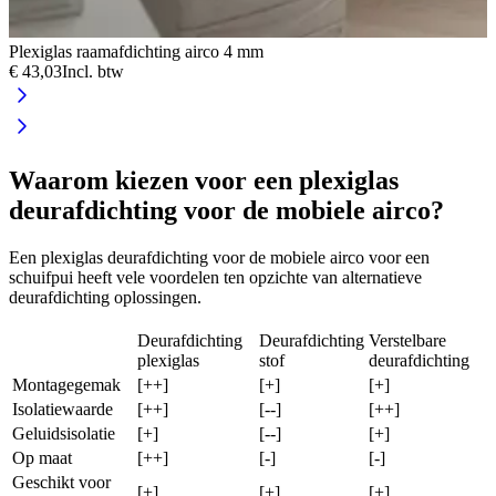
Plexiglas raamafdichting airco 4 mm
H
€ 43,03
Incl. btw
€
Waarom kiezen voor een plexiglas
deurafdichting voor de mobiele airco?
Een plexiglas deurafdichting voor de mobiele airco voor een
schuifpui heeft vele voordelen ten opzichte van alternatieve
deurafdichting oplossingen.
Deurafdichting
Deurafdichting
Verstelbare
plexiglas
stof
deurafdichting
Montagegemak
[++]
[+]
[+]
Isolatiewaarde
[++]
[--]
[++]
Geluidsisolatie
[+]
[--]
[+]
Op maat
[++]
[-]
[-]
Geschikt voor
[+]
[+]
[+]