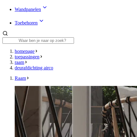
Wandpanelen
Toebehoren
homepage
toepassingen
raam
deurafdichting airco
Raam