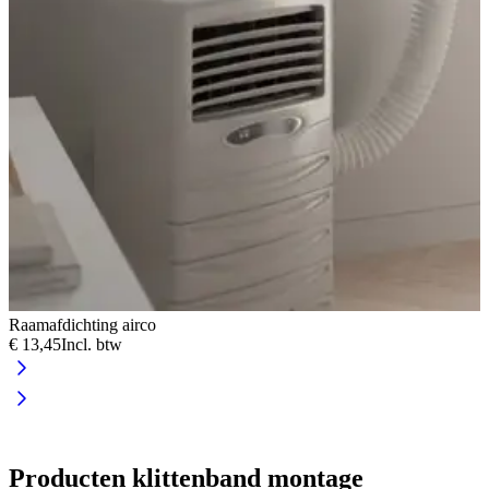
Raamafdichting airco
€ 13,45
Incl. btw
K
€
Producten klittenband montage