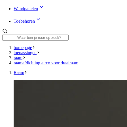
Wandpanelen
Toebehoren
homepage
toepassingen
raam
raamafdichting airco voor draairaam
Raam