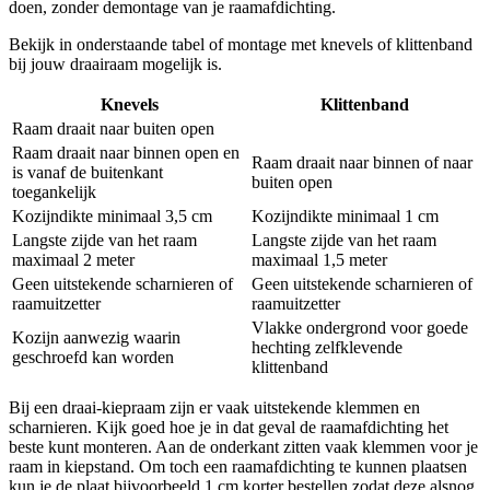
doen, zonder demontage van je raamafdichting.
Bekijk in onderstaande tabel of montage met knevels of klittenband
bij jouw draairaam mogelijk is.
Knevels
Klittenband
Raam draait naar buiten open
Raam draait naar binnen open en
Raam draait naar binnen of naar
is vanaf de buitenkant
buiten open
toegankelijk
Kozijndikte minimaal 3,5 cm
Kozijndikte minimaal 1 cm
Langste zijde van het raam
Langste zijde van het raam
maximaal 2 meter
maximaal 1,5 meter
Geen uitstekende scharnieren of
Geen uitstekende scharnieren of
raamuitzetter
raamuitzetter
Vlakke ondergrond voor goede
Kozijn aanwezig waarin
hechting zelfklevende
geschroefd kan worden
klittenband
Bij een draai-kiepraam zijn er vaak uitstekende klemmen en
scharnieren. Kijk goed hoe je in dat geval de raamafdichting het
beste kunt monteren. Aan de onderkant zitten vaak klemmen voor je
raam in kiepstand. Om toch een raamafdichting te kunnen plaatsen
kun je de plaat bijvoorbeeld 1 cm korter bestellen zodat deze alsnog