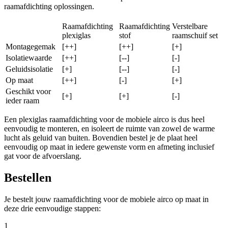
raamafdichting oplossingen.
Raamafdichting
Raamafdichting
Verstelbare
plexiglas
stof
raamschuif set
Montagegemak
[++]
[++]
[+]
Isolatiewaarde
[++]
[--]
[-]
Geluidsisolatie
[+]
[--]
[-]
Op maat
[++]
[-]
[+]
Geschikt voor
[+]
[+]
[-]
ieder raam
Een plexiglas raamafdichting voor de mobiele airco is dus heel
eenvoudig te monteren, en isoleert de ruimte van zowel de warme
lucht als geluid van buiten. Bovendien bestel je de plaat heel
eenvoudig op maat in iedere gewenste vorm en afmeting inclusief
gat voor de afvoerslang.
Bestellen
Je bestelt jouw raamafdichting voor de mobiele airco op maat in
deze drie eenvoudige stappen:
1