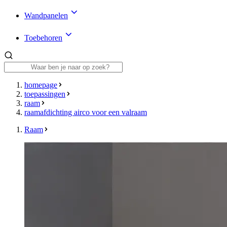
Wandpanelen
Toebehoren
homepage
toepassingen
raam
raamafdichting airco voor een valraam
Raam