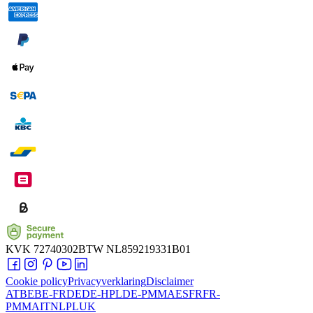
KVK
72740302
BTW
NL859219331B01
Cookie policy
Privacyverklaring
Disclaimer
AT
BE
BE-FR
DE
DE-HPL
DE-PMMA
ES
FR
FR-
PMMA
IT
NL
PL
UK