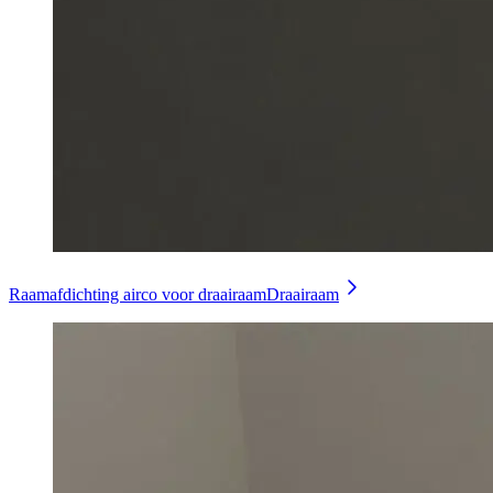
Raamafdichting airco voor draairaam
Draairaam