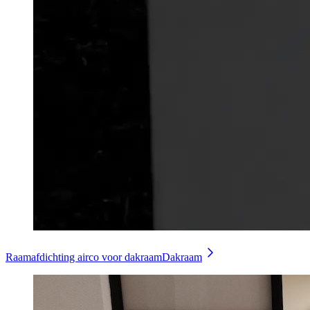
Raamafdichting airco voor dakraam
Dakraam