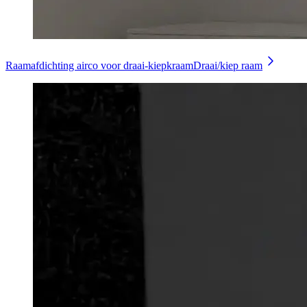
Raamafdichting airco voor draai-kiepkraam
Draai/kiep raam