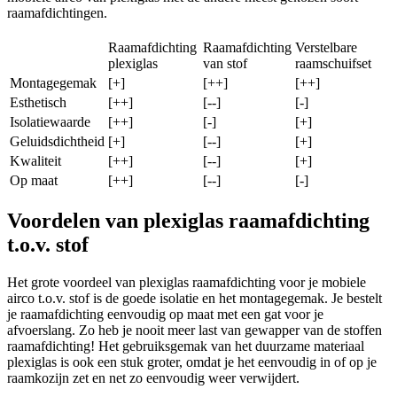
raamafdichtingen.
Raamafdichting
Raamafdichting
Verstelbare
plexiglas
van stof
raamschuifset
Montagegemak
[+]
[++]
[++]
Esthetisch
[++]
[--]
[-]
Isolatiewaarde
[++]
[-]
[+]
Geluidsdichtheid
[+]
[--]
[+]
Kwaliteit
[++]
[--]
[+]
Op maat
[++]
[--]
[-]
Voordelen van plexiglas raamafdichting
t.o.v. stof
Het grote voordeel van plexiglas raamafdichting voor je mobiele
airco t.o.v. stof is de goede isolatie en het montagegemak. Je bestelt
je raamafdichting eenvoudig op maat met een gat voor je
afvoerslang. Zo heb je nooit meer last van gewapper van de stoffen
raamafdichting! Het gebruiksgemak van het duurzame materiaal
plexiglas is ook een stuk groter, omdat je het eenvoudig in of op je
raamkozijn zet en net zo eenvoudig weer verwijdert.