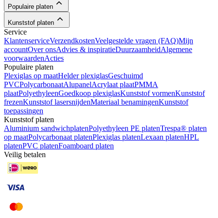
Populaire platen
Kunststof platen
Service
Klantenservice
Verzendkosten
Veelgestelde vragen (FAQ)
Mijn
account
Over ons
Advies & inspiratie
Duurzaamheid
Algemene
voorwaarden
Acties
Populaire platen
Plexiglas op maat
Helder plexiglas
Geschuimd
PVC
Polycarbonaat
Alupanel
Acrylaat plaat
PMMA
plaat
Polyethyleen
Goedkoop plexiglas
Kunststof vormen
Kunststof
frezen
Kunststof lasersnijden
Materiaal benamingen
Kunststof
toepassingen
Kunststof platen
Aluminium sandwichplaten
Polyethyleen PE platen
Trespa® platen
op maat
Polycarbonaat platen
Plexiglas platen
Lexaan platen
HPL
platen
PVC platen
Foamboard platen
Veilig betalen