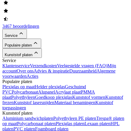
3467 beoordelingen
Service
Populaire platen
Kunststof platen
Service
Klantenservice
Verzendkosten
Veelgestelde vragen (FAQ)
Mijn
account
Over ons
Advies & inspiratie
Duurzaamheid
Algemene
voorwaarden
Acties
Populaire platen
Plexiglas op maat
Helder plexiglas
Geschuimd
PVC
Polycarbonaat
Alupanel
Acrylaat plaat
PMMA
plaat
Polyethyleen
Goedkoop plexiglas
Kunststof vormen
Kunststof
frezen
Kunststof lasersnijden
Materiaal benamingen
Kunststof
toepassingen
Kunststof platen
Aluminium sandwichplaten
Polyethyleen PE platen
Trespa® platen
op maat
Polycarbonaat platen
Plexiglas platen
Lexaan platen
HPL
platen
PVC platen
Foamboard platen