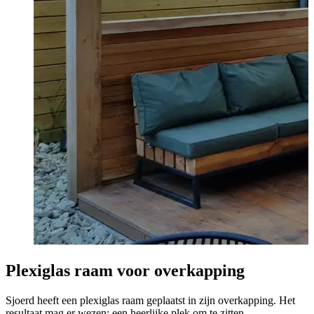
W
i
B
Plexiglas raam voor overkapping
Sjoerd heeft een plexiglas raam geplaatst in zijn overkapping. Het
resultaat mag er wezen; een heerlijke plek om te zitten …