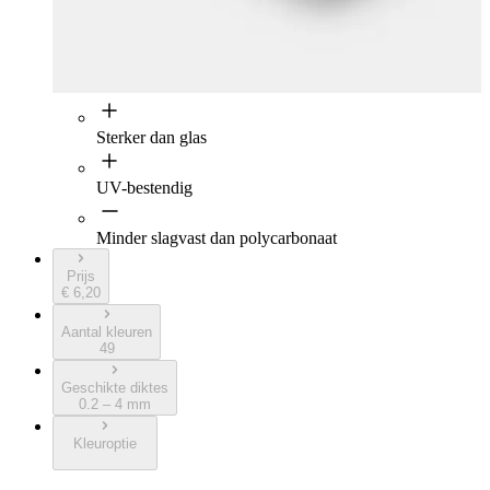
Sterker dan glas
UV-bestendig
Minder slagvast dan polycarbonaat
Prijs
€ 6,20
Aantal kleuren
49
Geschikte diktes
0.2 – 4 mm
Kleuroptie