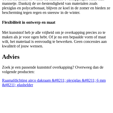
mannetje. Dankzij de uv-bestendigheid van materialen zoals
plexiglas en polycarbonaat, blijven ze koel in de zomer en bieden ze
bescherming tegen regen en sneeuw in de winter.
Flexibiliteit in ontwerp en maat
Met kunststof heb je alle vrijheid om je overkapping precies zo te
maken als je voor ogen hebt. Of je nu een bepaalde vorm of maat
wilt, het materiaal is eenvoudig te bewerken. Geen concessies aan
kwaliteit of jouw wensen.
Advies
Zoek je een passende kunststof overkapping? Overweeg dan de
volgende producten:
Raamafdichting airco dakraam &#8211; plexiglas &#8211; 6 mm
P
&#8211; glashelder