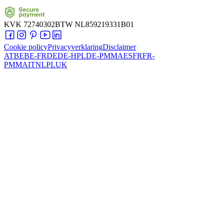
KVK
72740302
BTW
NL859219331B01
Cookie policy
Privacyverklaring
Disclaimer
AT
BE
BE-FR
DE
DE-HPL
DE-PMMA
ES
FR
FR-
PMMA
IT
NL
PL
UK