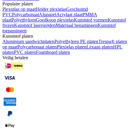
Populaire platen
Plexiglas op maat
Helder plexiglas
Geschuimd
PVC
Polycarbonaat
Alupanel
Acrylaat plaat
PMMA
plaat
Polyethyleen
Goedkoop plexiglas
Kunststof vormen
Kunststof
frezen
Kunststof lasersnijden
Materiaal benamingen
Kunststof
toepassingen
Kunststof platen
Aluminium sandwichplaten
Polyethyleen PE platen
Trespa® platen
op maat
Polycarbonaat platen
Plexiglas platen
Lexaan platen
HPL
platen
PVC platen
Foamboard platen
Veilig betalen