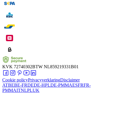
KVK
72740302
BTW
NL859219331B01
Cookie policy
Privacyverklaring
Disclaimer
AT
BE
BE-FR
DE
DE-HPL
DE-PMMA
ES
FR
FR-
PMMA
IT
NL
PL
UK