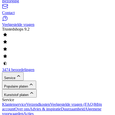
Bezorging
Contact
Veelgestelde vragen
Trustedshops
9.2
3474 beoordelingen
Service
Populaire platen
Kunststof platen
Service
Klantenservice
Verzendkosten
Veelgestelde vragen (FAQ)
Mijn
account
Over ons
Advies & inspiratie
Duurzaamheid
Algemene
voorwaarden
Acties