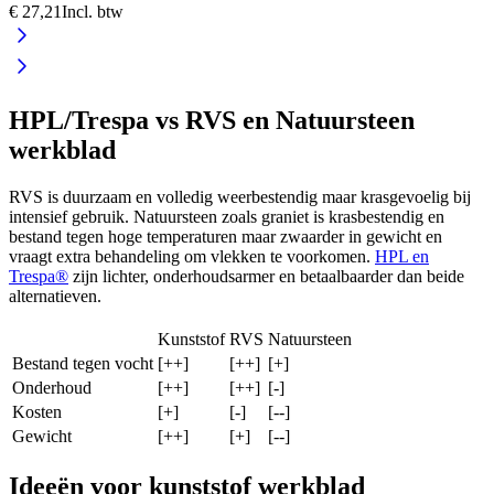
€ 27,21
Incl. btw
HPL/Trespa vs RVS en Natuursteen
werkblad
RVS is duurzaam en volledig weerbestendig maar krasgevoelig bij
intensief gebruik. Natuursteen zoals graniet is krasbestendig en
bestand tegen hoge temperaturen maar zwaarder in gewicht en
vraagt extra behandeling om vlekken te voorkomen.
HPL en
Trespa®
zijn lichter, onderhoudsarmer en betaalbaarder dan beide
alternatieven.
Kunststof
RVS
Natuursteen
Bestand tegen vocht
[++]
[++]
[+]
Onderhoud
[++]
[++]
[-]
Kosten
[+]
[-]
[--]
Gewicht
[++]
[+]
[--]
Ideeën voor kunststof werkblad