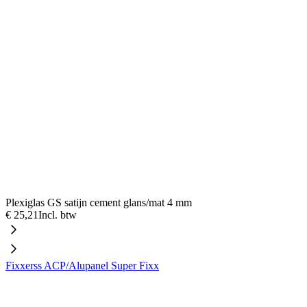
Plexiglas GS satijn cement glans/mat 4 mm
€ 25,21
Incl. btw
Fixxerss ACP/Alupanel Super Fixx