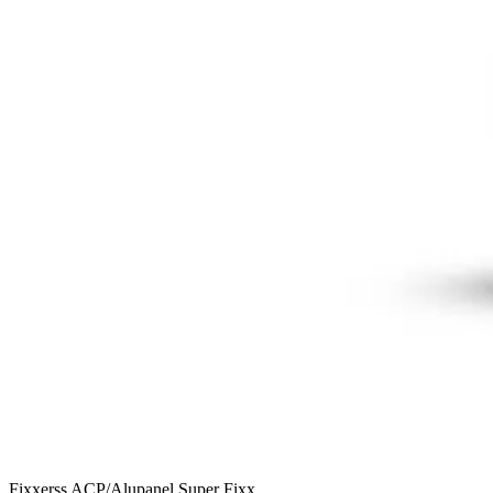
Fixxerss ACP/Alupanel Super Fixx