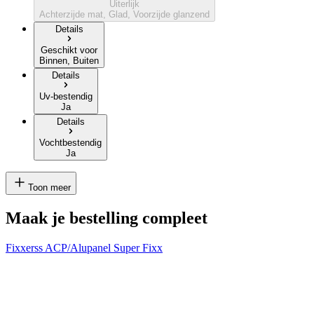
Uiterlijk
Achterzijde mat, Glad, Voorzijde glanzend
Details
Geschikt voor
Binnen, Buiten
Details
Uv-bestendig
Ja
Details
Vochtbestendig
Ja
Toon meer
Maak je bestelling compleet
Fixxerss ACP/Alupanel Super Fixx
P