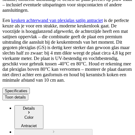
– inclusief eventuele uitsparingen voor stopcontacten of andere
aansluitingen.
Een
keuken achterwand van plexiglas satijn antraciet
is de perfecte
keuze als je voor een strakke, moderne keukenlook gaat. De
voorzijde is hoogglanzend afgewerkt, de achterzijde heeft een mat
satijnen oppervlak – die combinatie geeft de plaat een premium
uitstraling die aansluit bij de keukentrends van het moment. Dit
gegoten plexiglas (GS) is dertig keer sterker dan gewoon glas maar
slechts half zo zwaar: bij 4 mm dikte weegt de plaat circa 4,8 kg per
vierkante meter. De plaat is UV-bestendig en vochtbestendig,
geschikt voor gebruik tussen -40°C en 80°C. Houd er rekening mee
dat plexiglas boven 80°C kan vervormen – monteer de plaat daarom
niet direct achter een gasfornuis en houd bij keramisch koken een
minimale afstand van 10 cm aan.
Specificaties
Toon details
Details
Color
Antraciet