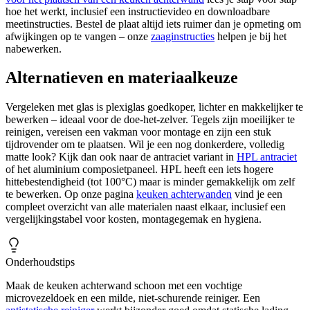
hoe het werkt, inclusief een instructievideo en downloadbare
meetinstructies. Bestel de plaat altijd iets ruimer dan je opmeting om
afwijkingen op te vangen – onze
zaaginstructies
helpen je bij het
nabewerken.
Alternatieven en materiaalkeuze
Vergeleken met glas is plexiglas goedkoper, lichter en makkelijker te
bewerken – ideaal voor de doe-het-zelver. Tegels zijn moeilijker te
reinigen, vereisen een vakman voor montage en zijn een stuk
tijdrovender om te plaatsen. Wil je een nog donkerdere, volledig
matte look? Kijk dan ook naar de antraciet variant in
HPL antraciet
of het aluminium composietpaneel. HPL heeft een iets hogere
hittebestendigheid (tot 100°C) maar is minder gemakkelijk om zelf
te bewerken. Op onze pagina
keuken achterwanden
vind je een
compleet overzicht van alle materialen naast elkaar, inclusief een
vergelijkingstabel voor kosten, montagegemak en hygiena.
Onderhoudstips
Maak de keuken achterwand schoon met een vochtige
microvezeldoek en een milde, niet-schurende reiniger. Een