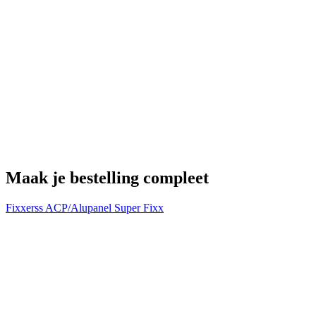
P
€
Maak je bestelling compleet
Fixxerss ACP/Alupanel Super Fixx