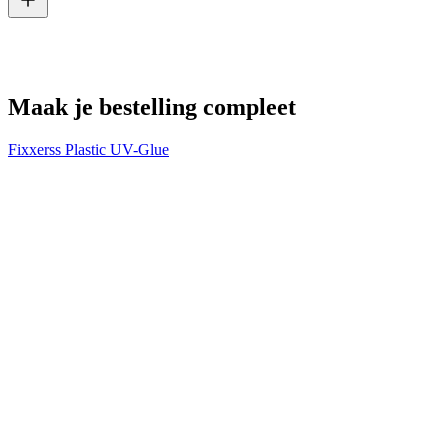
V
€
Maak je bestelling compleet
Fixxerss Plastic UV-Glue