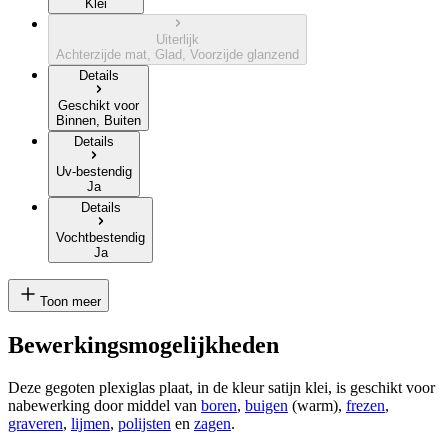
Klei
Uiterlijk
Achterzijde mat, Glad, Voorzijde glanzend
Details
Geschikt voor
Binnen, Buiten
Details
Uv-bestendig
Ja
Details
Vochtbestendig
Ja
Toon meer
Bewerkingsmogelijkheden
Deze gegoten plexiglas plaat, in de kleur satijn klei, is geschikt voor
nabewerking door middel van
boren
,
buigen
(warm),
frezen
,
graveren
,
lijmen
,
polijsten
en
zagen
.