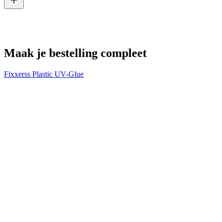
V
€
Maak je bestelling compleet
Fixxerss Plastic UV-Glue