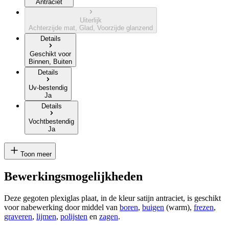
Antraciet
Uiterlijk
Achterzijde mat, Glad, Voorzijde glanzend
Details
Geschikt voor
Binnen, Buiten
Details
Uv-bestendig
Ja
Details
Vochtbestendig
Ja
Toon meer
Bewerkingsmogelijkheden
Deze gegoten plexiglas plaat, in de kleur satijn antraciet, is geschikt
voor nabewerking door middel van
boren
,
buigen
(warm),
frezen
,
graveren
,
lijmen
,
polijsten
en
zagen
.