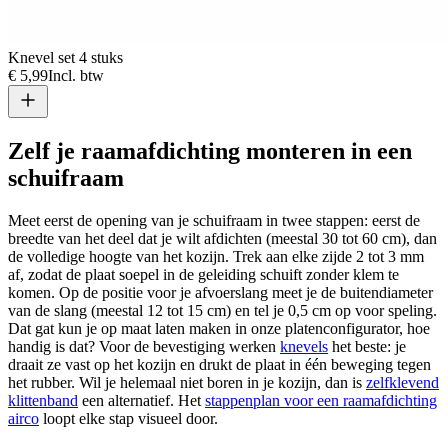
Knevel set 4 stuks
€ 5,99
Incl. btw
Zelf je raamafdichting monteren in een
schuifraam
Meet eerst de opening van je schuifraam in twee stappen: eerst de
breedte van het deel dat je wilt afdichten (meestal 30 tot 60 cm), dan
de volledige hoogte van het kozijn. Trek aan elke zijde 2 tot 3 mm
af, zodat de plaat soepel in de geleiding schuift zonder klem te
komen. Op de positie voor je afvoerslang meet je de buitendiameter
van de slang (meestal 12 tot 15 cm) en tel je 0,5 cm op voor speling.
Dat gat kun je op maat laten maken in onze platenconfigurator, hoe
handig is dat? Voor de bevestiging werken
knevels
het beste: je
draait ze vast op het kozijn en drukt de plaat in één beweging tegen
het rubber. Wil je helemaal niet boren in je kozijn, dan is
zelfklevend
klittenband
een alternatief. Het
stappenplan voor een raamafdichting
airco
loopt elke stap visueel door.