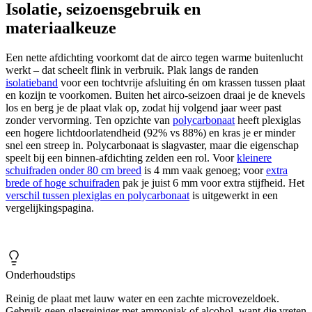
Isolatie, seizoensgebruik en
materiaalkeuze
Een nette afdichting voorkomt dat de airco tegen warme buitenlucht
werkt – dat scheelt flink in verbruik. Plak langs de randen
isolatieband
voor een tochtvrije afsluiting én om krassen tussen plaat
en kozijn te voorkomen. Buiten het airco-seizoen draai je de knevels
los en berg je de plaat vlak op, zodat hij volgend jaar weer past
zonder vervorming. Ten opzichte van
polycarbonaat
heeft plexiglas
een hogere lichtdoorlatendheid (92% vs 88%) en kras je er minder
snel een streep in. Polycarbonaat is slagvaster, maar die eigenschap
speelt bij een binnen-afdichting zelden een rol. Voor
kleinere
schuifraden onder 80 cm breed
is 4 mm vaak genoeg; voor
extra
brede of hoge schuifraden
pak je juist 6 mm voor extra stijfheid. Het
verschil tussen plexiglas en polycarbonaat
is uitgewerkt in een
vergelijkingspagina.
Onderhoudstips
Reinig de plaat met lauw water en een zachte microvezeldoek.
Gebruik geen glasreiniger met ammoniak of alcohol, want die vreten