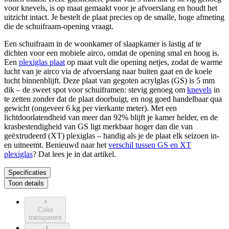
voor knevels, is op maat gemaakt voor je afvoerslang en houdt het
uitzicht intact. Je bestelt de plaat precies op de smalle, hoge afmeting
die de schuifraam-opening vraagt.
Een schuifraam in de woonkamer of slaapkamer is lastig af te
dichten voor een mobiele airco, omdat de opening smal en hoog is.
Een
plexiglas plaat
op maat vult die opening netjes, zodat de warme
lucht van je airco via de afvoerslang naar buiten gaat en de koele
lucht binnenblijft. Deze plaat van gegoten acrylglas (GS) is 5 mm
dik – de sweet spot voor schuiframen: stevig genoeg om
knevels
in
te zetten zonder dat de plaat doorbuigt, en nog goed handelbaar qua
gewicht (ongeveer 6 kg per vierkante meter). Met een
lichtdoorlatendheid van meer dan 92% blijft je kamer helder, en de
krasbestendigheid van GS ligt merkbaar hoger dan die van
geëxtrudeerd (XT) plexiglas – handig als je de plaat elk seizoen in-
en uitneemt. Benieuwd naar het
verschil tussen GS en XT
plexiglas
? Dat lees je in dat artikel.
Specificaties
Toon details
Color
transparent