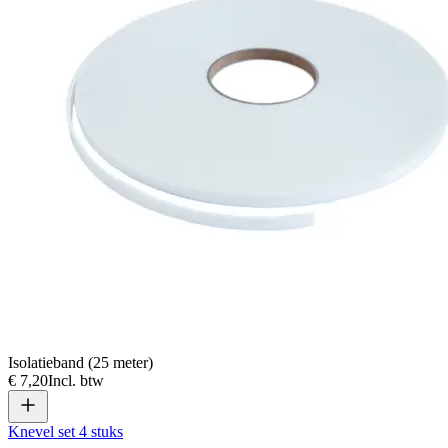
Isolatieband (25 meter)
€ 7,20
Incl. btw
Knevel set 4 stuks