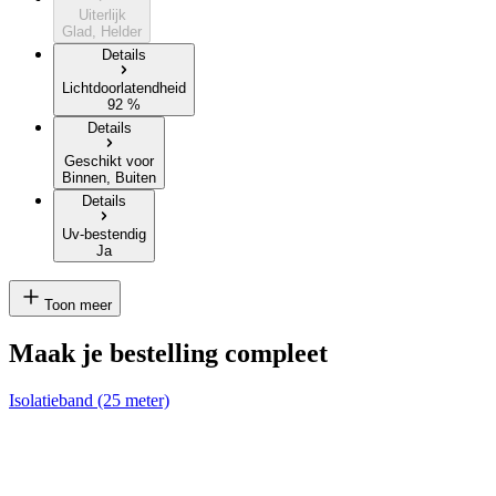
Uiterlijk
Glad, Helder
Details
Lichtdoorlatendheid
92 %
Details
Geschikt voor
Binnen, Buiten
Details
Uv-bestendig
Ja
Toon meer
Maak je bestelling compleet
Isolatieband (25 meter)
K