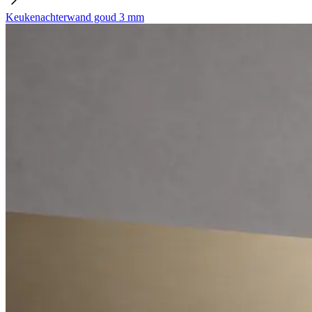
Keukenachterwand goud 3 mm