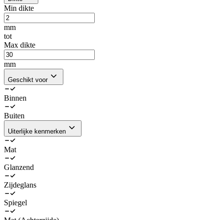
Min dikte
mm
tot
Max dikte
mm
Geschikt voor
Binnen
Buiten
Uiterlijke kenmerken
Mat
Glanzend
Zijdeglans
Spiegel