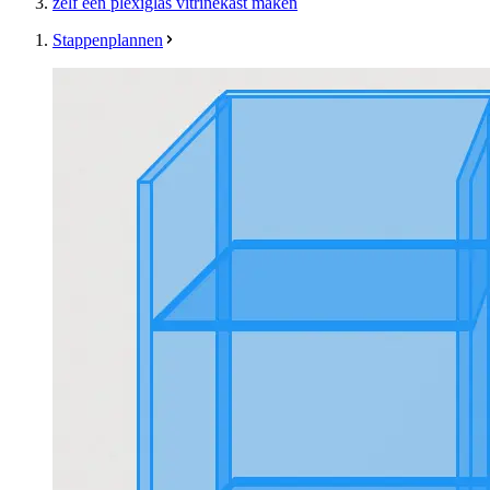
zelf een plexiglas vitrinekast maken
Stappenplannen