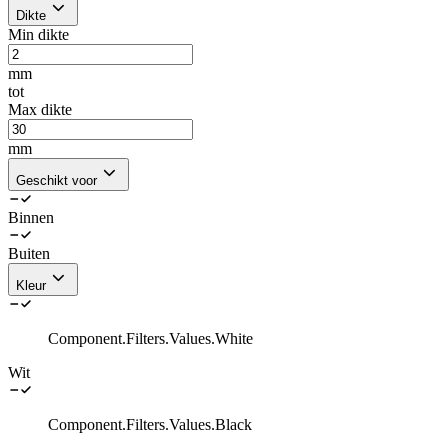
Dikte
Min dikte
mm
tot
Max dikte
mm
Geschikt voor
Binnen
Buiten
Kleur
Component.Filters.Values.White
Wit
Component.Filters.Values.Black