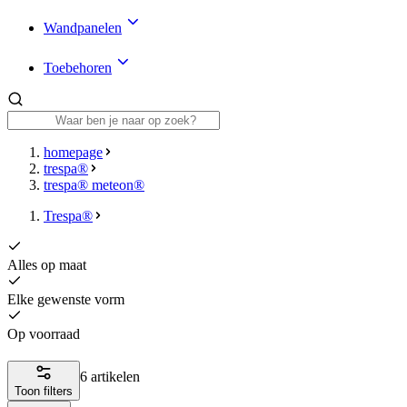
Wandpanelen
Toebehoren
homepage
trespa®
trespa® meteon®
Trespa®
Alles op maat
Elke gewenste vorm
Op voorraad
6 artikelen
Toon filters