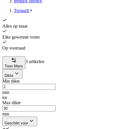
trespa® izeon®
Trespa®
Alles op maat
Elke gewenste vorm
Op voorraad
3 artikelen
Toon filters
Dikte
Min dikte
mm
tot
Max dikte
mm
Geschikt voor