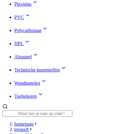
Plexiglas
PVC
Polycarbonaat
HPL
Alupanel
Technische kunststoffen
Wandpanelen
Toebehoren
homepage
trespa®