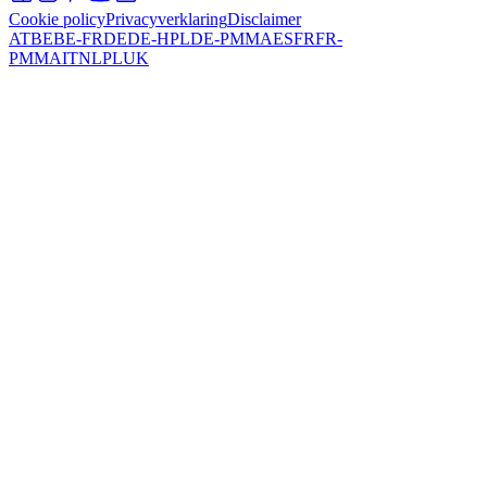
Cookie policy
Privacyverklaring
Disclaimer
AT
BE
BE-FR
DE
DE-HPL
DE-PMMA
ES
FR
FR-
PMMA
IT
NL
PL
UK