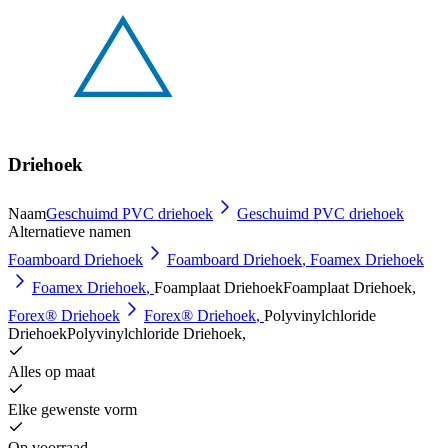
Driehoek
Naam
Geschuimd PVC driehoek
Geschuimd PVC driehoek
Alternatieve namen
Foamboard Driehoek
Foamboard Driehoek
,
Foamex Driehoek
Foamex Driehoek
,
Foamplaat Driehoek
Foamplaat Driehoek
,
Forex® Driehoek
Forex® Driehoek
,
Polyvinylchloride
Driehoek
Polyvinylchloride Driehoek
,
Alles op maat
Elke gewenste vorm
Op voorraad