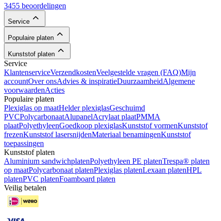
3455 beoordelingen
Service
Populaire platen
Kunststof platen
Service
Klantenservice
Verzendkosten
Veelgestelde vragen (FAQ)
Mijn
account
Over ons
Advies & inspiratie
Duurzaamheid
Algemene
voorwaarden
Acties
Populaire platen
Plexiglas op maat
Helder plexiglas
Geschuimd
PVC
Polycarbonaat
Alupanel
Acrylaat plaat
PMMA
plaat
Polyethyleen
Goedkoop plexiglas
Kunststof vormen
Kunststof
frezen
Kunststof lasersnijden
Materiaal benamingen
Kunststof
toepassingen
Kunststof platen
Aluminium sandwichplaten
Polyethyleen PE platen
Trespa® platen
op maat
Polycarbonaat platen
Plexiglas platen
Lexaan platen
HPL
platen
PVC platen
Foamboard platen
Veilig betalen