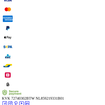
KVK
72740302
BTW
NL859219331B01