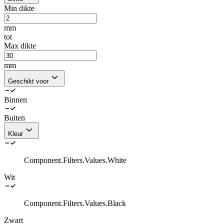
Min dikte
mm
tot
Max dikte
mm
Geschikt voor
Binnen
Buiten
Kleur
Component.Filters.Values.White
Wit
Component.Filters.Values.Black
Zwart