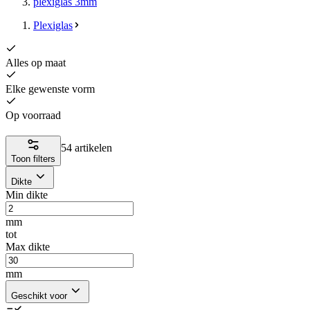
plexiglas 3mm
Plexiglas
Alles op maat
Elke gewenste vorm
Op voorraad
54 artikelen
Toon filters
Dikte
Min dikte
mm
tot
Max dikte
mm
Geschikt voor