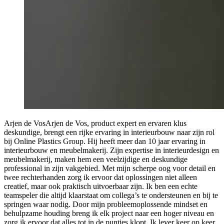
Arjen de Vos
Arjen de Vos, product expert en ervaren klus
deskundige, brengt een rijke ervaring in interieurbouw naar zijn rol
bij Online Plastics Group. Hij heeft meer dan 10 jaar ervaring in
interieurbouw en meubelmakerij. Zijn expertise in interieurdesign en
meubelmakerij, maken hem een veelzijdige en deskundige
professional in zijn vakgebied. Met mijn scherpe oog voor detail en
twee rechterhanden zorg ik ervoor dat oplossingen niet alleen
creatief, maar ook praktisch uitvoerbaar zijn. Ik ben een echte
teamspeler die altijd klaarstaat om collega’s te ondersteunen en bij te
springen waar nodig. Door mijn probleemoplossende mindset en
behulpzame houding breng ik elk project naar een hoger niveau en
zorg ik ervoor dat alles tot in de puntjes klopt. Ik lever keer op keer