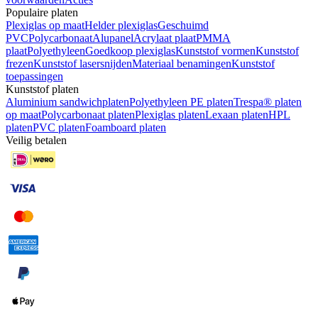
Populaire platen
Plexiglas op maat
Helder plexiglas
Geschuimd
PVC
Polycarbonaat
Alupanel
Acrylaat plaat
PMMA
plaat
Polyethyleen
Goedkoop plexiglas
Kunststof vormen
Kunststof
frezen
Kunststof lasersnijden
Materiaal benamingen
Kunststof
toepassingen
Kunststof platen
Aluminium sandwichplaten
Polyethyleen PE platen
Trespa® platen
op maat
Polycarbonaat platen
Plexiglas platen
Lexaan platen
HPL
platen
PVC platen
Foamboard platen
Veilig betalen