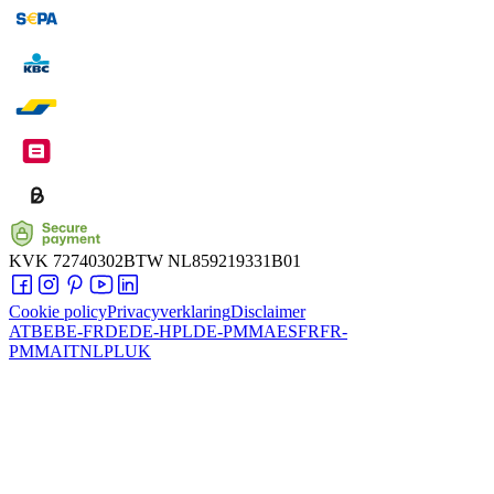
KVK
72740302
BTW
NL859219331B01
Cookie policy
Privacyverklaring
Disclaimer
AT
BE
BE-FR
DE
DE-HPL
DE-PMMA
ES
FR
FR-
PMMA
IT
NL
PL
UK