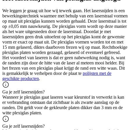
We leggen je graag uit hoe wij tewerk gaan. Het lasersnijden is een
bewerkingstechniek waarmee met behulp van een laserstraal vormen
op maat uit plexiglas kunnen worden gehaald. Deze laserstraal is tot
op ±0,05 mm nauwkeurig. De plexiglas vorm wordt op deze manier
als het ware uitgesneden door de laserstraal. Doordat je met
lasersnijden geen druk uitoefent op het plexiglas komt de gewenste
vorm er exact op maat uit. De plexiglas vormen worden tot en met
15 mm gelaserd, diktes daarboven frezen wij op maat. Rechthoekige
plexiglas platen worden gezaagd, gelaserd of eventueel gefreesd.
Het voordeel van laseren is dat er geen nabewerking nodig is, want
de randen zijn door de hitte van de laser al meteen mooi helder. Bij
het frezen van een plexiglas plaat krijgt de rand een witte waas. Dit
is gemakkelijk te verhelpen door de plaat te
polijsten met de
geschikte producten
.
Ga je zelf lasersnijden?
Wanneer je plexiglas gaat laseren waar kleurstof in verwerkt is kan
er verbranding ontstaan dat zichtbaar is als zwarte aanslag op de
randen. Dit geldt voor de gekleurde platen dikker dan 3 mm en de
witte plexiglas platen.
Ga je zelf lasersnijden?