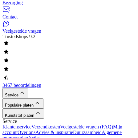
Bezorging
Contact
Veelgestelde vragen
Trustedshops
9.2
3467 beoordelingen
Service
Populaire platen
Kunststof platen
Service
Klantenservice
Verzendkosten
Veelgestelde vragen (FAQ)
Mijn
account
Over ons
Advies & inspiratie
Duurzaamheid
Algemene
voorwaarden
Acties