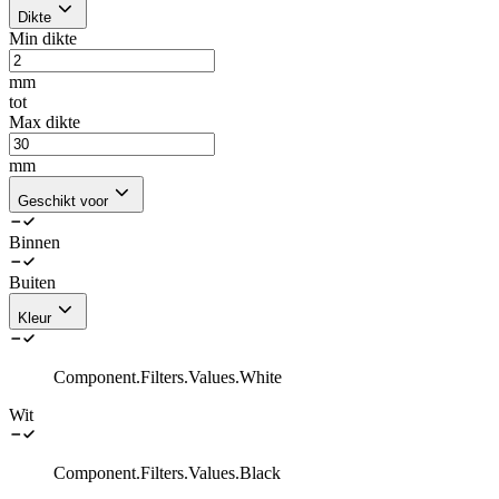
Dikte
Min dikte
mm
tot
Max dikte
mm
Geschikt voor
Binnen
Buiten
Kleur
Component.Filters.Values.White
Wit
Component.Filters.Values.Black