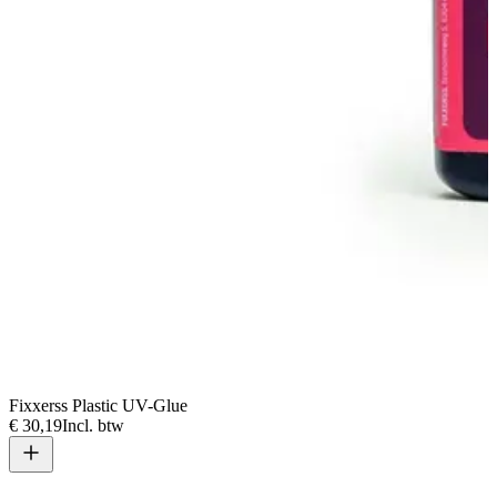
Fixxerss Plastic UV-Glue
€ 30,19
Incl. btw
V
€