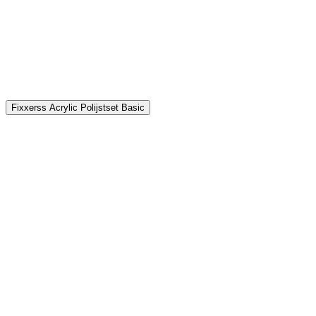
P
€
Fixxerss Acrylic Polijstset Basic