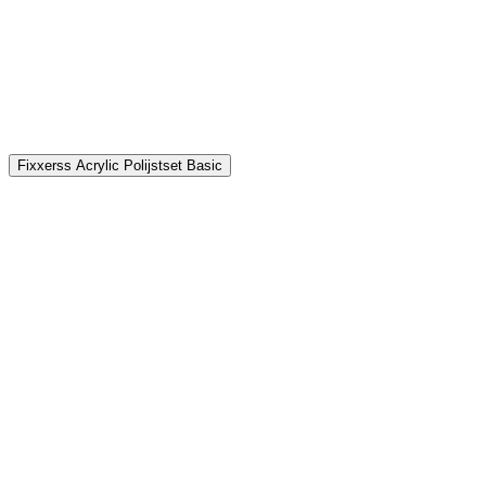
P
€
Fixxerss Acrylic Polijstset Basic