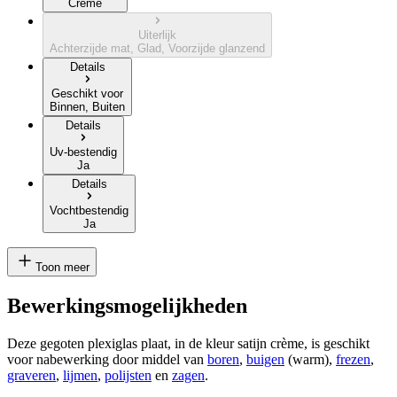
Crème
Uiterlijk
Achterzijde mat, Glad, Voorzijde glanzend
Details
Geschikt voor
Binnen, Buiten
Details
Uv-bestendig
Ja
Details
Vochtbestendig
Ja
Toon meer
Bewerkingsmogelijkheden
Deze gegoten plexiglas plaat, in de kleur satijn crème, is geschikt
voor nabewerking door middel van
boren
,
buigen
(warm),
frezen
,
graveren
,
lijmen
,
polijsten
en
zagen
.