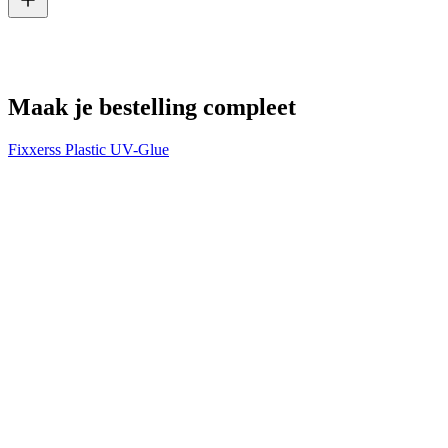
V
€
Maak je bestelling compleet
Fixxerss Plastic UV-Glue