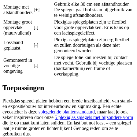
Gebruik elke 30 cm een afstandhouder.
Montage met
[+]
De spiegel gaat bol staan bij gebruik van
afstandhouders
te weinig afstandhouders.
Montage groot
Plexiglas spiegelplaten zijn te flexibel
oppervlak
[-]
voor grote oppervlakken. Er is kans op
(muurvullend)
een lachspiegeleffect.
Plexiglas spiegelplaten zijn erg flexibel
Losstaand
[-]
en zullen doorbuigen als deze niet
geplaatst
gemonteerd worden.
De spiegelfolie kan roesten bij contact
Gemonteerd in
met vocht. Gebruik bij vochtige plaatsen
vochtige
[-]
(badkamer/tuin) een frame of
omgeving
overkapping.
Toepassingen
Plexiglas spiegel platen hebben een brede inzetbaarheid, van stand-
en expositiebouw tot interieurbouw en signmaking. Een echte
eyecatcher is deze
spiegelende plantenstandaard
, maar laat je ook
zeker inspireren door onze
5 plexiglas spiegels met bijzondere vorm
die je op maat kunt laten snijden. En last but not least – een spiegel
laat je ruimte groter en lichter lijken! Genoeg reden om ze te
gebruiken dus.