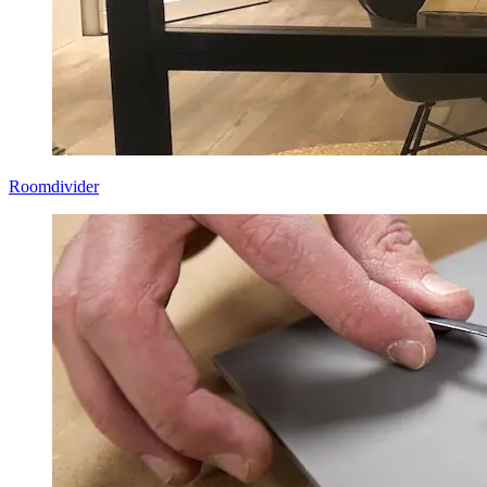
Roomdivider