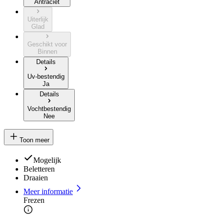
Antraciet
Uiterlijk
Glad
Geschikt voor
Binnen
Details
Uv-bestendig
Ja
Details
Vochtbestendig
Nee
Toon meer
Mogelijk
Beletteren
Draaien
Meer informatie
Frezen