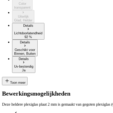
Color
transparent
Uiterlijk
Glad, Helder
Details
Lichtdoorlatendheid
92 %
Details
Geschikt voor
Binnen, Buiten
Details
Uv-bestendig
Ja
Toon meer
Bewerkingsmogelijkheden
Deze heldere plexiglas plaat 2 mm is gemaakt van gegoten plexiglas (