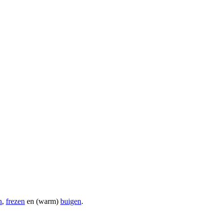
n
,
frezen
en (warm)
buigen
.