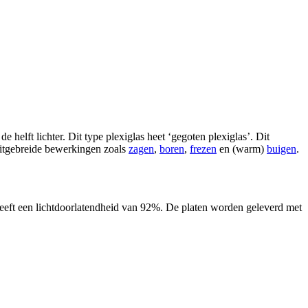
e helft lichter. Dit type plexiglas heet ‘gegoten plexiglas’. Dit
r uitgebreide bewerkingen zoals
zagen
,
boren
,
frezen
en (warm)
buigen
.
 heeft een lichtdoorlatendheid van 92%. De platen worden geleverd met