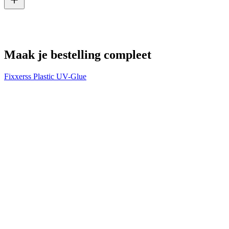
V
€
Maak je bestelling compleet
Fixxerss Plastic UV-Glue