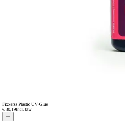
Fixxerss Plastic UV-Glue
€ 30,19
Incl. btw
V
€